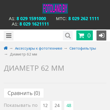
8 029 1591000
8 029 262 1111
А1:
MTC:
8 029 1621111
А1:
будни с 15-00 до
Время работы магазина Уманская 54:
0
20-00, сб с 13-00 до 18-00, вс вых
Аксессуары к фототехнике
Светофильтры
Диаметр 62 мм
ДИАМЕТР 62 ММ
Сравнить (
0
)
Показывать по
12
24
48