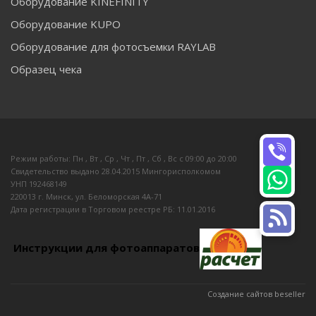
Оборудование KINEFINITY
Оборудование KUPO
Оборудование для фотосъемки RAYLAB
Образец чека
Режим работы: Пн , Вт , Ср , Чт , Пт , Сб , Вс c 09:00 до 20:00
Свидетельство выдано 28.04.2015 Мингорисполкомом
УНП 192468149
220013 г. Минск, ул. Беломорская 4А-71
Дата регистрации в Торговом реестре РБ: 11.01.2016
Инструкции для фотоаппаратов
Создание сайтов beseller