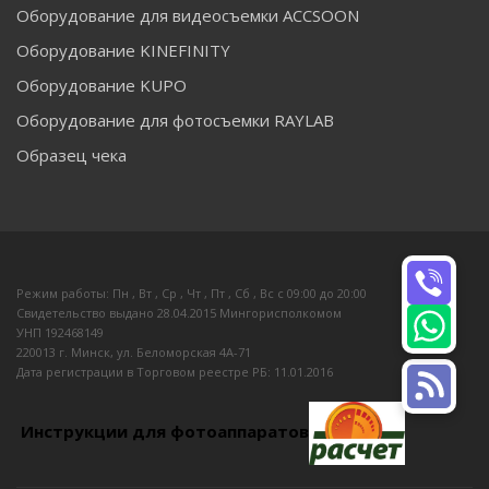
Оборудование для видеосъемки ACCSOON
Оборудование KINEFINITY
Оборудование KUPO
Оборудование для фотосъемки RAYLAB
Образец чека
Режим работы: Пн , Вт , Ср , Чт , Пт , Сб , Вс c 09:00 до 20:00
Свидетельство выдано 28.04.2015 Мингорисполкомом
УНП 192468149
220013 г. Минск, ул. Беломорская 4А-71
Дата регистрации в Торговом реестре РБ: 11.01.2016
Инструкции для фотоаппаратов