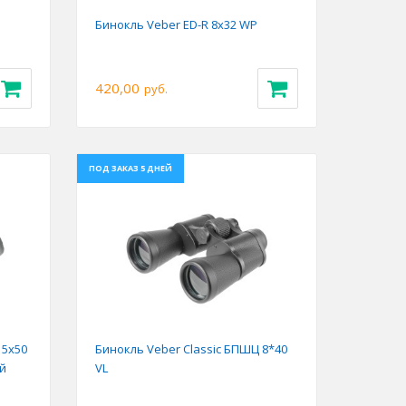
Бинокль Veber ED-R 8x32 WP
420,00
руб.
ПОД ЗАКАЗ 5 ДНЕЙ
Next
Previous
Next
15x50
Бинокль Veber Classic БПШЦ 8*40
й
VL