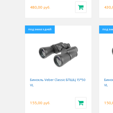
480,00
430,
руб.
ПОД ЗАКАЗ 5 ДНЕЙ
ПОД ЗАК
Previous
Next
Prev
Бинокль Veber Classic БПШЦ 15*50
Бинок
VL
VL
155,00
150,
руб.