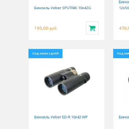
Бино
Бинокль Veber SPUTNIK 10х42G
12x50
195,00
470,
руб.
ПОД ЗАКАЗ 5 ДНЕЙ
ПОД ЗАК
Previous
Next
Prev
Бинокль Veber ED-R 10x42 WP
Бинок