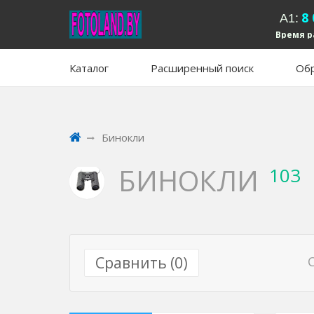
8
А1:
Время р
вых
Каталог
Расширенный поиск
Обр
Бинокли
БИНОКЛИ
103
Сравнить (
0
)