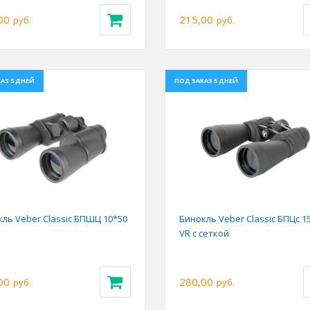
00
215,00
руб.
руб.
АЗ 5 ДНЕЙ
ПОД ЗАКАЗ 5 ДНЕЙ
ious
Next
Previous
ль Veber Classic БПШЦ 10*50
Бинокль Veber Classic БПЦс 1
VR с сеткой
00
280,00
руб.
руб.