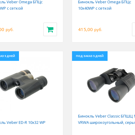
кль Veber Omega БПЦс
Бинокль Veber Omega БПЦс
WP с сеткой
10x40WP с сеткой
00
415,00
руб.
руб.
АЗ 5 ДНЕЙ
ПОД ЗАКАЗ 5 ДНЕЙ
ious
Next
Previous
Бинокль Veber Classic БПШЦ 
ль Veber ED-R 10x32 WP
VRWA широкоугольный, серы