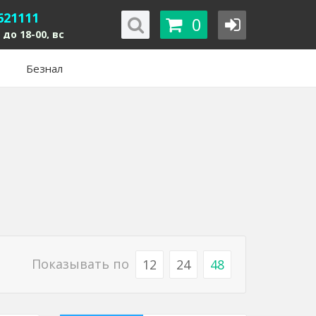
621111
0
 до 18-00, вс
Безнал
Показывать по
12
24
48