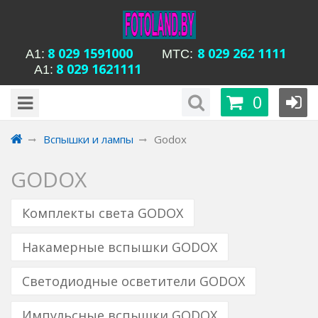
8 029 1591000
8 029 262 1111
А1:
MTC:
8 029 1621111
А1:
будни с 15-00 до
Время работы магазина Уманская 54:
0
20-00, сб с 13-00 до 18-00, вс вых
Вспышки и лампы
Godox
GODOX
Комплекты света GODOX
Накамерные вспышки GODOX
Светодиодные осветители GODOX
Импульсные вспышки GODOX