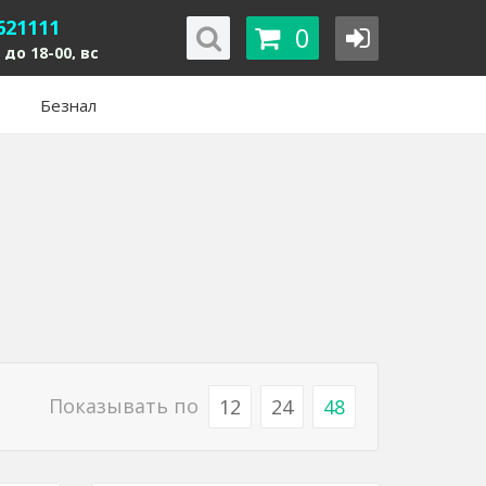
621111
0
 до 18-00, вс
Безнал
Показывать по
12
24
48