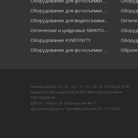
Оборудование для фотосъемки FALCON EYES
Оборудование для фотосъемки GRIFON
Оборуд
Оборудование для видеосъемки GREENBEAN
Оптические и цифровые МИКРОСКОПЫ "МИКРОМЕД"
Оборудование KINEFINITY
Оборуд
Оборудование для фотосъемки RAYLAB
Образе
Режим работы: Пн , Вт , Ср , Чт , Пт , Сб , Вс c 09:00 до 20:00
Свидетельство выдано 28.04.2015 Мингорисполкомом
УНП 192468149
220013 г. Минск, ул. Беломорская 4А-71
Дата регистрации в Торговом реестре РБ: 11.01.2016