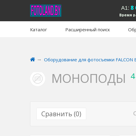
8
А1:
Время р
вых
Каталог
Расширенный поиск
Обр
Оборудование для фотосъемки FALCON 
МОНОПОДЫ
4
Сравнить (
0
)