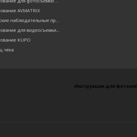
Оборудование для фотосъемки GODOX
ование AVMATRIX
Оптические наблюдательные приборы
Оборудование для видеосъемки ACCSOON
ование KUPO
ц чека
Инструкции для фотоап