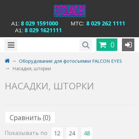
8 029 1591000
8 029 262 1111
А1:
MTC:
8 029 1621111
А1:
будни с 15-00 до
Время работы магазина Уманская 54:
0
20-00, сб с 13-00 до 18-00, вс вых
Оборудование для фотосъемки FALCON EYES
Насадки, шторки
НАСАДКИ, ШТОРКИ
Сравнить (
0
)
Показывать по
12
24
48