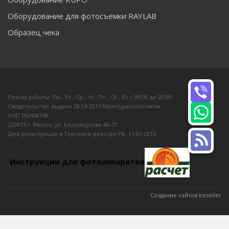
Оборудование для фотосъемки RAYLAB
Образец чека
Режим работы: Пн , Вт , Ср , Чт , Пт , Сб , Вс c 09:00 до 20:00
Свидетельство выдано 28.04.2015 Мингорисполкомом
УНП 192468149
220013 г. Минск, ул. Беломорская 4А-71
Дата регистрации в Торговом реестре РБ: 11.01.2016
Инструкции для фотоаппаратов
Создание сайтов beseller
ЗАКАЗАТЬ ЗВОНОК