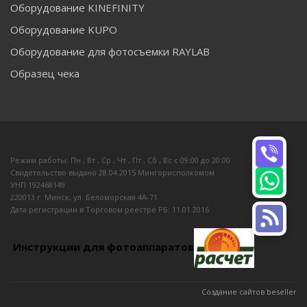
Оборудование KINEFINITY
Оборудование KUPO
Оборудование для фотосъемки RAYLAB
Образец чека
Режим работы: Пн , Вт , Ср , Чт , Пт , Сб , Вс c 09:00 до 20:00
Свидетельство выдано 28.04.2015 Мингорисполкомом
УНП 192468149
220013 г. Минск, ул. Беломорская 4А-71
Дата регистрации в Торговом реестре РБ: 11.01.2016
Инструкции для фотоаппаратов
Создание сайтов beseller