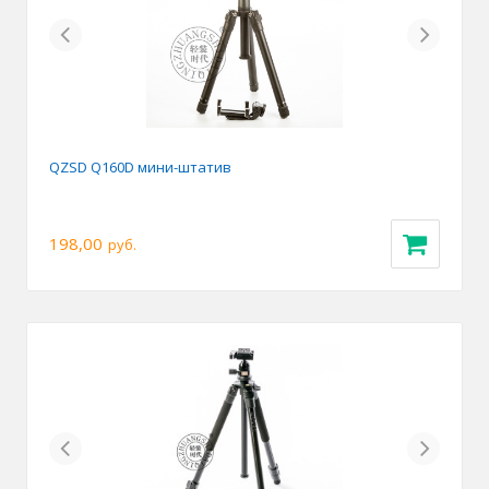
Previous
Next
QZSD Q160D мини-штатив
198,00
руб.
Previous
Next