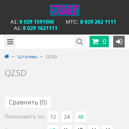
8 029 1591000
8 029 262 1111
А1:
MTC:
8 029 1621111
А1:
будни с 15-00 до
Время работы магазина Уманская 54:
0
20-00, сб с 13-00 до 18-00, вс вых
Штативы
QZSD
QZSD
Сравнить (
0
)
Показывать по
12
24
48