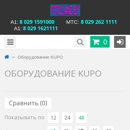
8 029 1591000
8 029 262 1111
А1:
MTC:
8 029 1621111
А1:
будни с 15-00 до
Время работы магазина Уманская 54:
0
20-00, сб с 13-00 до 18-00, вс вых
Оборудование KUPO
ОБОРУДОВАНИЕ KUPO
Сравнить (
0
)
Показывать по
12
24
48