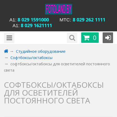
8 029 1591000
8 029 262 1111
А1:
MTC:
8 029 1621111
А1:
будни с 15-00 до
Время работы магазина Уманская 54:
0
20-00, сб с 13-00 до 18-00, вс вых
Студийное оборудование
Софтбоксы/октабоксы
софтбоксы/октабоксы для осветителей постоянного
света
СОФТБОКСЫ/ОКТАБОКСЫ
ДЛЯ ОСВЕТИТЕЛЕЙ
ПОСТОЯННОГО СВЕТА