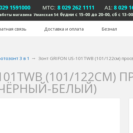
 029 1591000
8 029 262 1111
8 029 1
MTC:
А1:
будни с 15-00 до 20-00, сб с 13-00
аботы магазина Уманская 54:
атная связь
Доставка и оплата
Безнал
отозонт 3 в 1
Зонт GRIFON US-101TWB (101/122см) просв
101TWB (101/122СМ) 
 ЧЁРНЫЙ-БЕЛЫЙ)