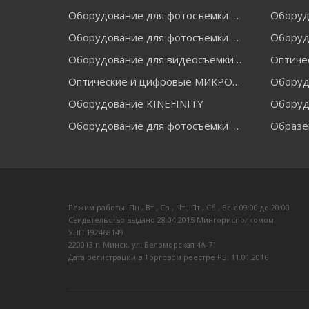
Оборудование для фотосъемки FALCON EYES
Оборудование для фотосъемки GRIFON
Оборуд
Оборудование для видеосъемки GREENBEAN
Оптические и цифровые МИКРОСКОПЫ "МИКРОМЕД"
Оборудование KINEFINITY
Оборуд
Оборудование для фотосъемки RAYLAB
Образе
Режим работы: Пн , Вт , Ср , Чт , Пт , Сб , Вс c 09:00 до 20:00
Свидетельство выдано 28.04.2015 Мингорисполкомом
УНП 192468149
220013 г. Минск, ул. Беломорская 4А-71
Дата регистрации в Торговом реестре РБ: 11.01.2016