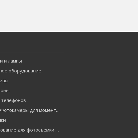
и и лампы
ное оборудование
ивы
фоны
я телефонов
INSTAX Фотокамеры для моментальной печати и аксессуары
ики
Оборудование для фотосъемки GODOX