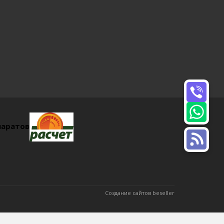
паратов
Создание сайтов beseller