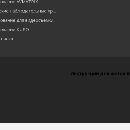
ование AVMATRIX
Оптические наблюдательные приборы
Оборудование для видеосъемки ACCSOON
ование KUPO
ц чека
Инструкции для фотоап