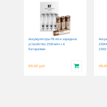
Аккумуляторы FB AA и зарядное
Акку
устройство 2500 мАч с 4
230AA
батареями
2300/
69,00
49,0
руб.