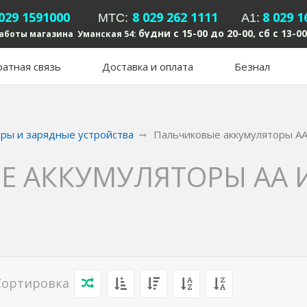
 029 1591000
8 029 262 1111
8 029 1
MTC:
А1:
будни с 15-00 до 20-00, сб с 13-00
аботы магазина Уманская 54:
атная связь
Доставка и оплата
Безнал
оры и зарядные устройства
Пальчиковые аккумуляторы AA
 АККУМУЛЯТОРЫ AA И
Сортировка