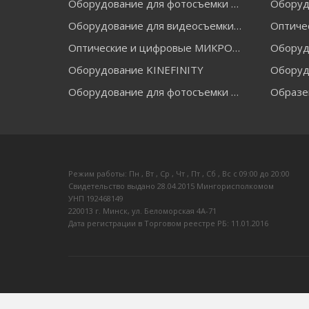
Оборудование для фотосъемки GRIFON
Оборуд
Оборудование для видеосъемки GREENBEAN
Оптические и цифровые МИКРОСКОПЫ "МИКРОМЕД"
Оборудование KINEFINITY
Оборуд
Оборудование для фотосъемки RAYLAB
Образе
Режим работы: Пн , Вт , Ср , Чт , Пт , Сб , Вс c 09:00 до 20:00
Свидетельство выдано 28.04.2015 Мингорисполкомом
УНП 192468149
220013 г. Минск, ул. Беломорская 4А-71
Дата регистрации в Торговом реестре РБ: 11.01.2016
ЗАКАЗАТЬ ЗВОНОК