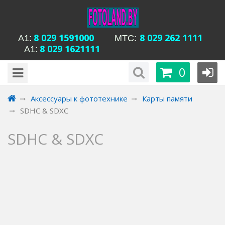
8 029 1591000
8 029 262 1111
А1:
MTC:
8 029 1621111
А1:
будни с 15-00 до
Время работы магазина Уманская 54:
0
20-00, сб с 13-00 до 18-00, вс вых
Аксессуары к фототехнике
Карты памяти
SDHC & SDXC
SDHC & SDXC