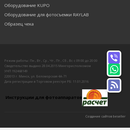
Оборудование KUPO
Оборудование для фотосъемки RAYLAB
Образец чека
Режим работы: Пн , Вт , Ср , Чт , Пт , Сб , Вс c 09:00 до 20:00
Свидетельство выдано 28.04.2015 Мингорисполкомом
УНП 192468149
220013 г. Минск, ул. Беломорская 4А-71
Дата регистрации в Торговом реестре РБ: 11.01.2016
Инструкции для фотоаппаратов
Создание сайтов beseller