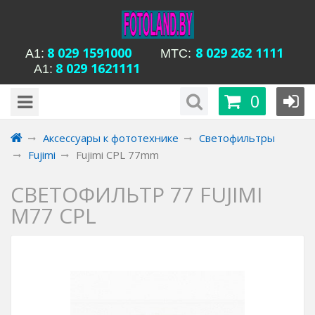
8 029 1591000
8 029 262 1111
А1:
MTC:
8 029 1621111
А1:
будни с 15-00 до
Время работы магазина Уманская 54:
0
20-00, сб с 13-00 до 18-00, вс вых
Аксессуары к фототехнике
Светофильтры
Fujimi
Fujimi CPL 77mm
СВЕТОФИЛЬТР 77 FUJIMI
M77 CPL