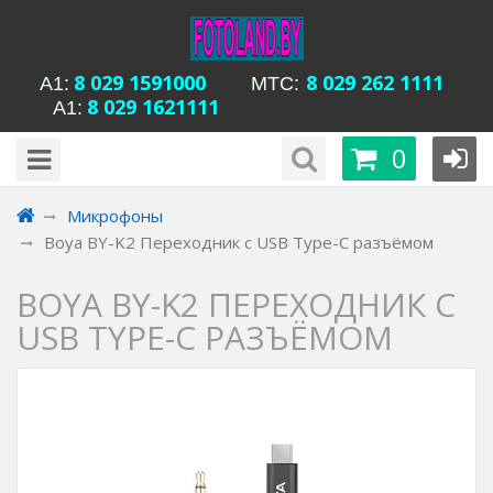
8 029 1591000
8 029 262 1111
А1:
MTC:
8 029 1621111
А1:
будни с 15-00 до
Время работы магазина Уманская 54:
0
20-00, сб с 13-00 до 18-00, вс вых
Микрофоны
Boya BY-K2 Переходник с USB Type-C разъёмом
BOYA BY-K2 ПЕРЕХОДНИК С
USB TYPE-C РАЗЪЁМОМ