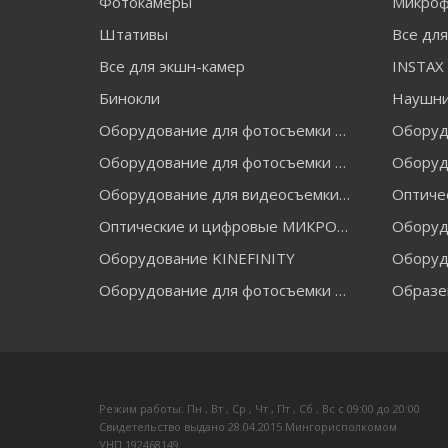
Фотокамеры
Микро
Штативы
Все дл
Все для экшн-камер
Бинокли
Наушн
Оборудование для фотосъемки FALCON EYES
Оборудование для фотосъемки GRIFON
Оборуд
Оборудование для видеосъемки GREENBEAN
Оптические и цифровые МИКРОСКОПЫ "МИКРОМЕД"
Оборудование KINEFINITY
Оборуд
Оборудование для фотосъемки RAYLAB
Образе
Режим работы: Пн , Вт , Ср , Чт , Пт , Сб , Вс c 09:00 до 20:00
Свидетельство выдано 28.04.2015 Мингорисполкомом
УНП 192468149