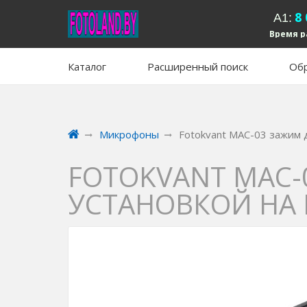
8
А1:
Время р
вых
Каталог
Расширенный поиск
Обр
Микрофоны
Fotokvant MAC-03 зажим 
FOTOKVANT MAC-
УСТАНОВКОЙ НА 