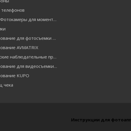
фоны
я телефонов
INSTAX Фотокамеры для моментальной печати и аксессуары
ики
Оборудование для фотосъемки GODOX
ование AVMATRIX
Оптические наблюдательные приборы
Оборудование для видеосъемки ACCSOON
ование KUPO
ц чека
Инструкции для фотоап