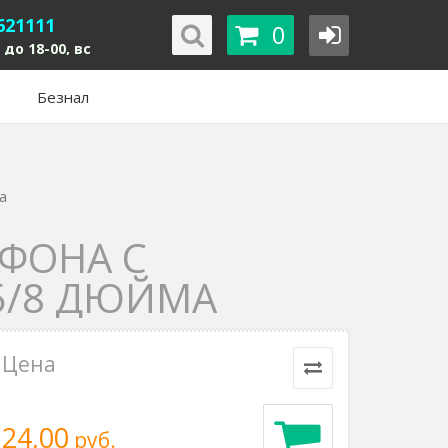
621111
0
 до 18-00, вс
Безнал
а
ФОНА С
5/8 ДЮЙМА
Цена
24,00
руб.