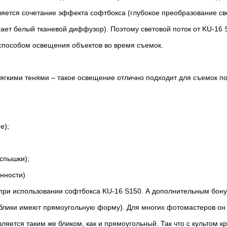
ется сочетание эффекта софтбокса (глубокое преобразование све
рает белый тканевой диффузор). Поэтому световой поток от KU-16 
способом освещения объектов во время съемок.
ягкими тенями – такое освещение отлично подходит для съемок по
е);
вспышки);
янности)
при использовании софтбокса KU-16 S150. А дополнительным бонус
блики имеют прямоугольную форму). Для многих фотомастеров он 
ляется таким же бликом, как и прямоугольный. Так что с культом к