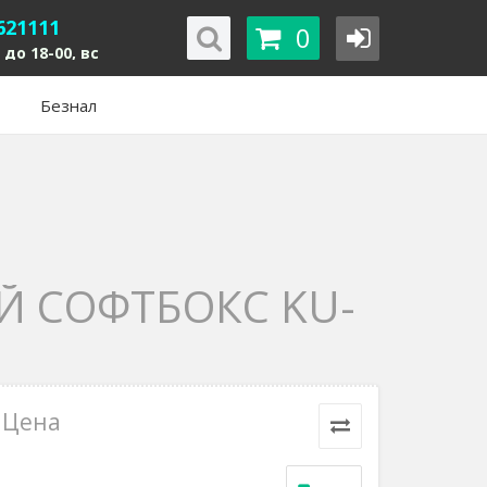
621111
0
 до 18-00, вс
Безнал
 СОФТБОКС KU-
Цена