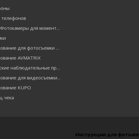
фоны
я телефонов
INSTAX Фотокамеры для моментальной печати и аксессуары
ики
Оборудование для фотосъемки GODOX
ование AVMATRIX
Оптические наблюдательные приборы
Оборудование для видеосъемки ACCSOON
ование KUPO
ц чека
Инструкции для фотоап