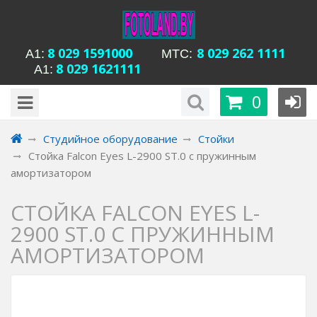
8 029 1591000
8 029 262 1111
А1:
MTC:
8 029 1621111
А1:
будни с 15-00 до
Время работы магазина Уманская 54:
0
20-00, сб с 13-00 до 18-00, вс вых
Студийное оборудование
Стойки
Стойка Falcon Eyes L-2900 ST.0 с пружинным
амортизатором
СТОЙКА FALCON EYES L-
2900 ST.0 С ПРУЖИННЫМ
АМОРТИЗАТОРОМ