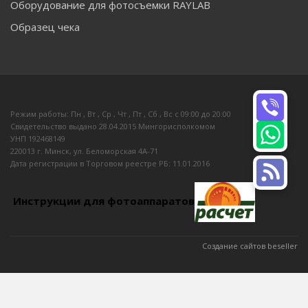
Оборудование для фотосъемки RAYLAB
Образец чека
Режим работы: Пн , Вт , Ср , Чт , Пт , Сб , Вс c 09:00 до 20:00
Свидетельство выдано 28.04.2015 Мингорисполкомом
УНП 192468149
220013 г. Минск, ул. Беломорская 4А-71
Дата регистрации в Торговом реестре РБ: 11.01.2016
Инструкции для фотоаппаратов
Создание сайтов beseller
ЗАКАЗАТЬ ЗВОНОК