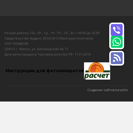
Режим работы: Пн , Вт , Ср , Чт , Пт , Сб , Вс c 09:00 до 20:00
Свидетельство выдано 28.04.2015 Мингорисполкомом
УНП 192468149
220013 г. Минск, ул. Беломорская 4А-71
Дата регистрации в Торговом реестре РБ: 11.01.2016
Инструкции для фотоаппаратов
Создание сайтов beseller
ЗАКАЗАТЬ ЗВОНОК
Контактный телефон
Перезвоните мне