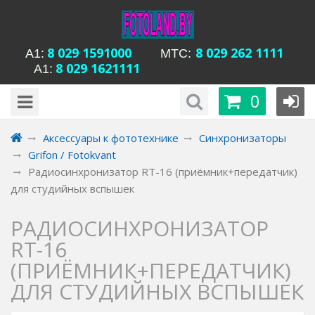
8 029 1591000
8 029 262 1111
А1:
MTC:
8 029 1621111
А1:
будни с 15-00 до
Время работы магазина Уманская 54:
0
20-00, сб с 13-00 до 18-00, вс вых
Аксессуары к фототехнике
Синхронизаторы
Grifon / Fotokvant
Радиосинхронизатор RT-16 (приёмник+передатчик)
для студийных вспышек
РАДИОСИНХРОНИЗАТОР
RT-16
(ПРИЁМНИК+ПЕРЕДАТЧИК)
ДЛЯ СТУДИЙНЫХ ВСПЫШЕК