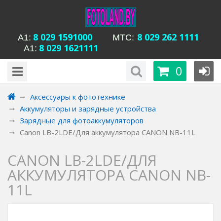
8 029 1591000
8 029 262 1111
А1:
MTC:
8 029 1621111
А1:
будни с 15-00 до
Время работы магазина Уманская 54:
0
20-00, сб с 13-00 до 18-00, вс вых
Аксессуары к фототехнике
Аккумуляторы и зарядные устройства
Зарядные для фотоаккумуляторов
Canon LB-2LDE/Для аккумулятора CANON NB-11L
CANON LB-2LDE/ДЛЯ
АККУМУЛЯТОРА CANON NB-
11L