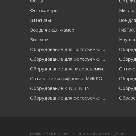
Фоны
Объект
Фотокамеры
Микро
Штативы
Все дл
Все для экшн-камер
Бинокли
Наушн
Оборудование для фотосъемки FALCON EYES
Оборудование для фотосъемки GRIFON
Оборуд
Оборудование для видеосъемки GREENBEAN
Оптические и цифровые МИКРОСКОПЫ "МИКРОМЕД"
Оборудование KINEFINITY
Оборуд
Оборудование для фотосъемки RAYLAB
Образе
Режим работы: Пн , Вт , Ср , Чт , Пт , Сб , Вс c 09:00 до 20:00