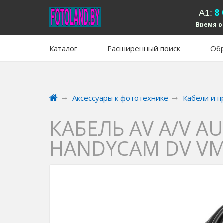
8
А1:
Время р
вых
Каталог
Расширенный поиск
Обр
Аксессуары к фототехнике
Кабели и 
КАБЕЛЬ AV A/V A
HANDYCAM DV VM