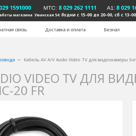
 029 1591000
8 029 262 1111
8 029 1
MTC:
А1:
будни с 15-00 до 20-00, сб с 13-00
аботы магазина Уманская 54:
атная связь
Доставка и оплата
Безнал
провода
Кабель AV A/V Audio Video TV для видеокамеры S
UDIO VIDEO TV ДЛЯ В
C-20 FR