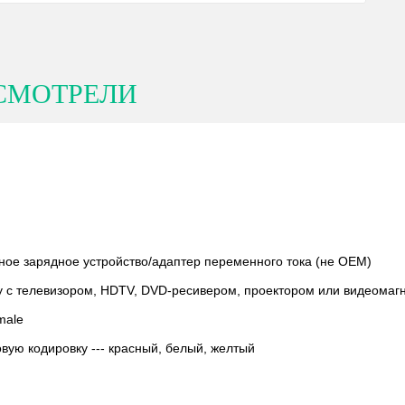
СМОТРЕЛИ
ное зарядное устройство/адаптер переменного тока (не OEM)
 с телевизором, HDTV, DVD-ресивером, проектором или видеомаг
male
овую кодировку --- красный, белый, желтый