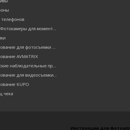
ивы
фоны
я телефонов
INSTAX Фотокамеры для моментальной печати и аксессуары
ики
Оборудование для фотосъемки GODOX
ование AVMATRIX
Оптические наблюдательные приборы
Оборудование для видеосъемки ACCSOON
ование KUPO
ц чека
Инструкции для фотоап