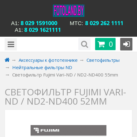
8 029 1591000
8 029 262 1111
А1:
MTC:
8 029 1621111
А1:
будни с 15-00 до
Время работы магазина Уманская 54:
0
20-00, сб с 13-00 до 18-00, вс вых
Аксессуары к фототехнике
Светофильтры
Нейтральные фильтры ND
Светофильтр Fujimi Vari-ND / ND2-ND400 55mm
СВЕТОФИЛЬТР FUJIMI VARI-
ND / ND2-ND400 52MM