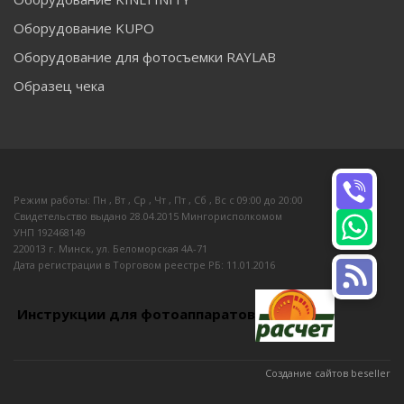
Оборудование KUPO
Оборудование для фотосъемки RAYLAB
Образец чека
Режим работы: Пн , Вт , Ср , Чт , Пт , Сб , Вс c 09:00 до 20:00
Свидетельство выдано 28.04.2015 Мингорисполкомом
УНП 192468149
220013 г. Минск, ул. Беломорская 4А-71
Дата регистрации в Торговом реестре РБ: 11.01.2016
Инструкции для фотоаппаратов
Создание сайтов beseller