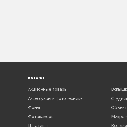
КАТАЛОГ
Акционные товары
Вспышк
Аксессуары к фототехнике
Студий
Фоны
Объект
Фотокамеры
Микро
Штативы
Все дл