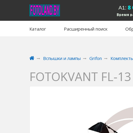
8
А1:
Время р
вых
Каталог
Расширенный поиск
Обр
Вспышки и лампы
Grifon
Комплекты
FOTOKVANT FL-1