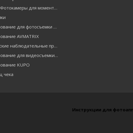
INSTAX Фотокамеры для моментальной печати и аксессуары
ики
Оборудование для фотосъемки GODOX
ование AVMATRIX
Оптические наблюдательные приборы
Оборудование для видеосъемки ACCSOON
ование KUPO
ц чека
Инструкции для фотоап