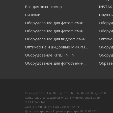
Все для экшн-камер
Бинокли
Наушн
Оборудование для фотосъемки FALCON EYES
Оборудование для фотосъемки GRIFON
Оборуд
Оборудование для видеосъемки GREENBEAN
Оптические и цифровые МИКРОСКОПЫ "МИКРОМЕД"
Оборудование KINEFINITY
Оборуд
Оборудование для фотосъемки RAYLAB
Образе
Режим работы: Пн , Вт , Ср , Чт , Пт , Сб , Вс c 09:00 до 20:00
Свидетельство выдано 28.04.2015 Мингорисполкомом
УНП 192468149
220013 г. Минск, ул. Беломорская 4А-71
Дата регистрации в Торговом реестре РБ: 11.01.2016