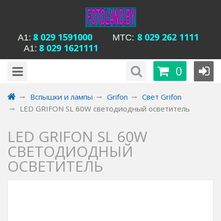
8 029 1591000
8 029 262 1111
А1:
MTC:
8 029 1621111
А1:
будни с 15-00 до
Время работы магазина Уманская 54:
0
20-00, сб с 13-00 до 18-00, вс вых
Вспышки и лампы
Grifon
Свет Grifon
LED GRIFON SL 60W светодиодный осветитель
LED GRIFON SL 60W
СВЕТОДИОДНЫЙ
ОСВЕТИТЕЛЬ