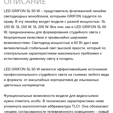
ОПИСАНИЕ
LED GRIFON SL 60 W – представитель флагманской линейки
светодиодных моноблоков, которыми GRIFON гордится по
праву. В эту линейку входят модели с разной мощностью: SL
100 W, SL 150 W, SL 200 W. Все они, как и LED GRIFON SL 60
W, предназначены для формирования студийного света с
безупречным качеством и чрезвычайно широкими
возможностями. Светодиод мощностью в 60 Вт даст вам
великолепный стабильный свет высокой яркости, который по
спектральным характеристикам максимально приближен к
естественному дневному свету в полдень.
LED GRIFON SL 60 W является эффективнейшим источником
профессионального студийного света на съемках любого вида
и формата: от масштабных корпоративов до изысканных
цветочных натюрмортов.
Функциональные возможности модели для видеосъемок
нужно отметить особо. В технических характеристиках ниже
упомянута малопонятная аббревиатура TLCI. Она обозначает
«индекс согласованности телевизионного освещения» - новый