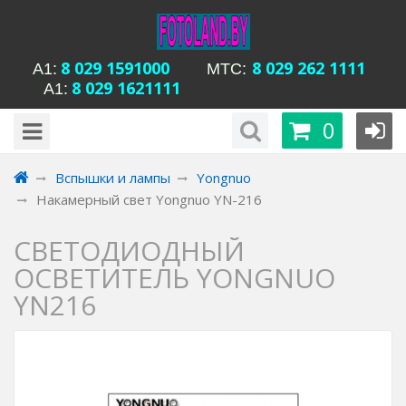
8 029 1591000
8 029 262 1111
А1:
MTC:
8 029 1621111
А1:
будни с 15-00 до
Время работы магазина Уманская 54:
0
20-00, сб с 13-00 до 18-00, вс вых
Вспышки и лампы
Yongnuo
Накамерный свет Yongnuo YN-216
СВЕТОДИОДНЫЙ
ОСВЕТИТЕЛЬ YONGNUO
YN216