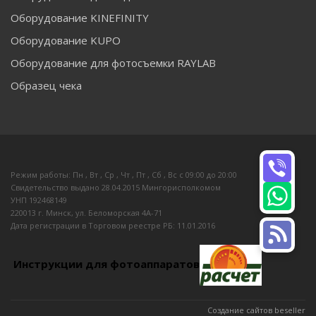
Оборудование KINEFINITY
Оборудование KUPO
Оборудование для фотосъемки RAYLAB
Образец чека
Режим работы: Пн , Вт , Ср , Чт , Пт , Сб , Вс c 09:00 до 20:00
Свидетельство выдано 28.04.2015 Мингорисполкомом
УНП 192468149
220013 г. Минск, ул. Беломорская 4А-71
Дата регистрации в Торговом реестре РБ: 11.01.2016
Инструкции для фотоаппаратов
Создание сайтов beseller