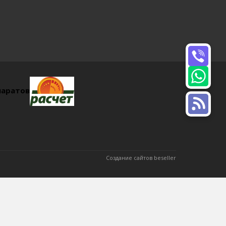
паратов
Создание сайтов beseller