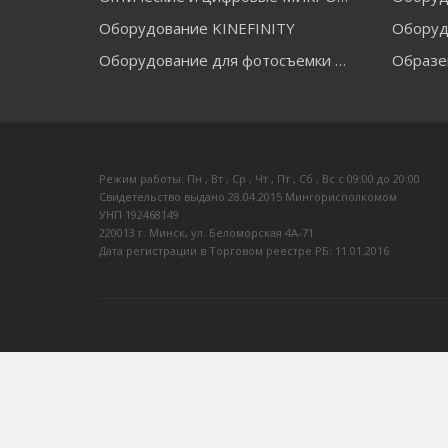
Оборудование KINEFINITY
Оборуд
Оборудование для фотосъемки RAYLAB
Образе
Режим работы: Пн , Вт , Ср , Чт , Пт , Сб , Вс c 09:00 до 20:00
Свидетельство выдано 28.04.2015 Мингорисполкомом
УНП 192468149
220013 г. Минск, ул. Беломорская 4А-71
Дата регистрации в Торговом реестре РБ: 11.01.2016
ЗАКАЗАТЬ ЗВОНОК
Контактный телефон