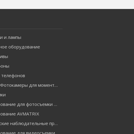
и и лампы
ное оборудование
ивы
фоны
я телефонов
INSTAX Фотокамеры для моментальной печати и аксессуары
ики
Оборудование для фотосъемки GODOX
ование AVMATRIX
Оптические наблюдательные приборы
Оборудование для видеосъемки ACCSOON