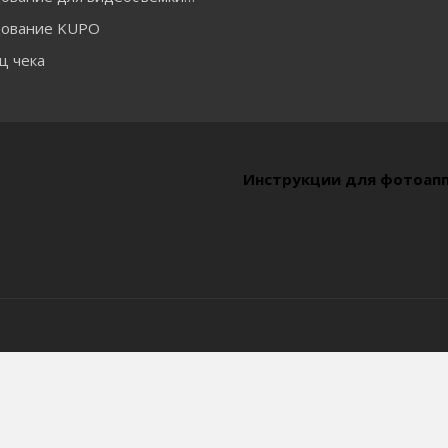
ование KUPO
ц чека
Инструкции для фотоап