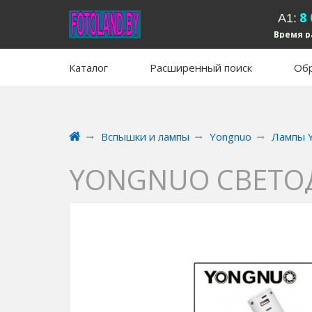
8
А1:
Время р
вых
Каталог
Расширенный поиск
Обр
Вспышки и лампы
Yongnuo
Лампы 
YONGNUO СВЕТО