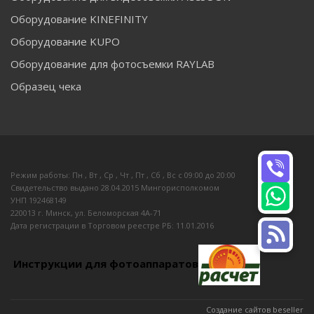
Оборудование KINEFINITY
Оборудование KUPO
Оборудование для фотосъемки RAYLAB
Образец чека
Режим работы: Пн , Вт , Ср , Чт , Пт , Сб , Вс c 09:00 до 20:00
Свидетельство выдано 28.04.2015 Мингорисполкомом
УНП 192468149
220013 г. Минск, ул. Беломорская 4А-71
Дата регистрации в Торговом реестре РБ: 11.01.2016
Инструкции для фотоаппаратов
Создание сайтов beseller