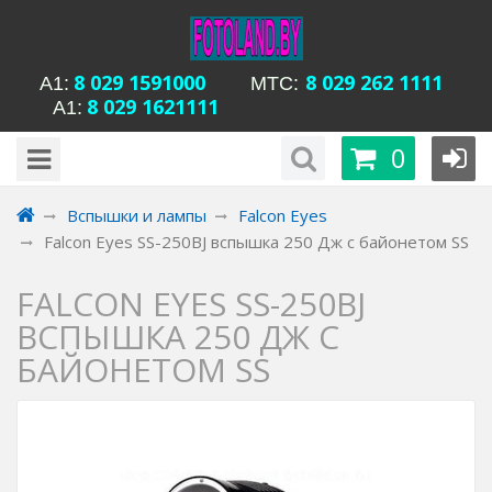
8 029 1591000
8 029 262 1111
А1:
MTC:
8 029 1621111
А1:
будни с 15-00 до
Время работы магазина Уманская 54:
0
20-00, сб с 13-00 до 18-00, вс вых
Вспышки и лампы
Falcon Eyes
Falcon Eyes SS-250BJ вспышка 250 Дж с байонетом SS
FALCON EYES SS-250BJ
ВСПЫШКА 250 ДЖ С
БАЙОНЕТОМ SS