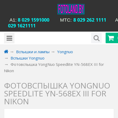
8 029 1591000
8 029 262 1111
А1:
MTC:
А
029 1621111
будни с 15-00 до 20-00
Время работы магазина Уманская 54:
13-00 до 18-00, вс вых
Вспышки и лампы
Yongnuo
Вспышки Yongnuo
Фотовспышка YongNuo Speedlite YN-568EX III for
Nikon
ФОТОВСПЫШКА YONGNUO
SPEEDLITE YN-568EX III FOR
NIKON