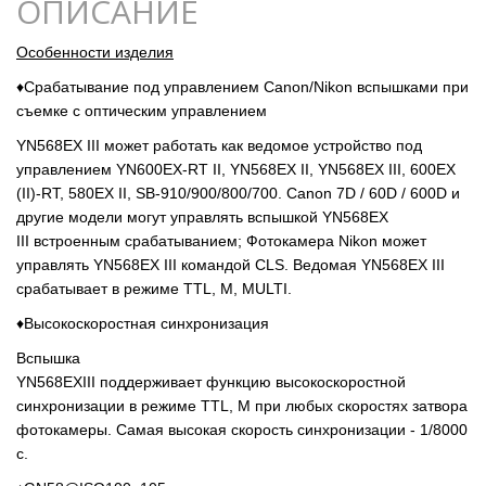
ОПИСАНИЕ
Особенности изделия
♦Срабатывание под управлением Сanon/Nikon вспышками при
съемке с оптическим управлением
YN568EX III может работать как ведомое устройство под
управлением YN600EX-RT II, YN568EX II, YN568EX III, 600EX
(II)-RT, 580EX II, SB-910/900/800/700. Canon 7D / 60D / 600D и
другие модели могут управлять вспышкой YN568EX
III встроенным срабатыванием; Фотокамера Nikon может
управлять YN568EX III командой CLS. Ведомая YN568EX III
срабатывает в режиме TTL, M, MULTI.
♦
Высокоскоростная синхронизация
Вспышка
YN568EXIII поддерживает функцию высокоскоростной
синхронизации в режиме TTL, М при любых скоростях затвора
фотокамеры. Самая высокая скорость синхронизации - 1/8000
с.