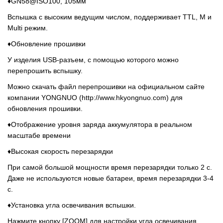
♦GN
58
@ISO100,
105
мм
Вспышка с высоким ведущим числом, поддерживает TTL, M и
Multi режим.
♦Обновление прошивки
У изделия USB-разъем, с помощью которого можно
перепрошить вспышку.
Можно скачать файл перепрошивки на официальном сайте
компании YONGNUO (http://www.hkyongnuo.com) для
обновления прошивки.
♦
О
тображение
уровня заряда аккумулятора
в реальном
масштабе времени
♦Высокая скорость перезарядки
При самой большой мощности время перезарядки только 2 с.
Даже не используются новые батареи, время перезарядки 3-4
с.
♦
Установка угла освечивания вспышки.
Нажмите кнопку [ZOOM] для настройки угла освечивания