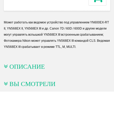
Может работать как ведомое устройство под управлением YN600EX-RT
II, YN568EX II, YN568EX III и др. Canon 7D / 60D / 600D и другие модели
могут управлять вспышкой YN568EX III встроенным срабатыванием;
Фотокамера Nikon может управлять YN568EX III командой CLS. Ведомая
YN568EX III срабатывает в режиме TTL, M, MULTI.
ОПИСАНИЕ
ВЫ СМОТРЕЛИ